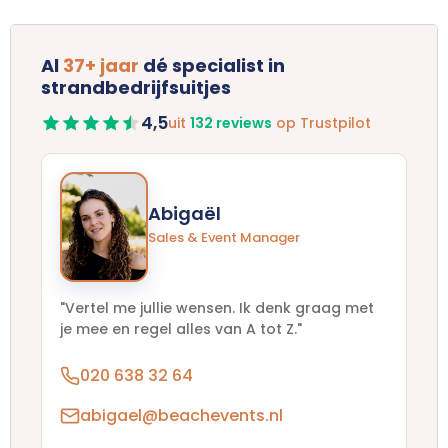
Al
37+ jaar
dé specialist in
strandbedrijfsuitjes
4,5
uit
132 reviews
op Trustpilot
Abigaël
Sales & Event Manager
"Vertel me jullie wensen. Ik denk graag met
je mee en regel alles van A tot Z."
020 638 32 64
abigael@beachevents.nl