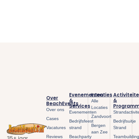
Evenementen
Locaties
Activiteit
Over
&
&
Alle
BeachEvents
Services
Programm
Locaties
Over ons
Evenementen
Strandactivit
Zandvoort
Cases
Bedrijfsfeest
Bedrijfsuitje
Bergen
Vacatures
strand
Strand
aan Zee
Reviews
Beachparty
Teambuildin
35+ jaar