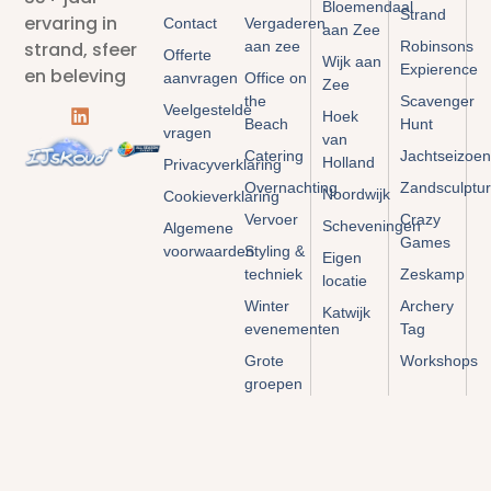
Bloemendaal
Strand
ervaring in
Contact
Vergaderen
aan Zee
aan zee
Robinsons
strand, sfeer
Offerte
Wijk aan
Expierence
en beleving
aanvragen
Office on
Zee
the
Scavenger
Veelgestelde
Hoek
Beach
Hunt
vragen
van
Catering
Jachtseizoen
Holland
Privacyverklaring
Overnachting
Zandsculptu
Noordwijk
Cookieverklaring
Vervoer
Crazy
Scheveningen
Algemene
Games
voorwaarden
Styling &
Eigen
techniek
Zeskamp
locatie
Winter
Archery
Katwijk
evenementen
Tag
Grote
Workshops
groepen