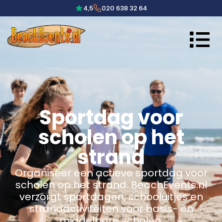
4,5
020 638 32 64
Sportdag voor
scholen op het
strand
Organiseer een actieve sportdag voor
scholen op het strand. BeachEvents.nl
verzorgt sportdagen, schooluitjes en
strandactiviteiten voor basis- en
middelbare scholen.