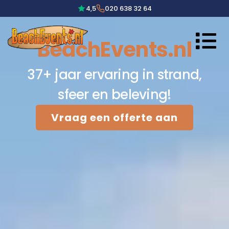
4,5
020 638 32 64
BeachEvents.nl
37+ jaar ervaring in strand,
sfeer en beleving!
Vraag een offerte aan