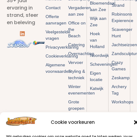
35+ jaar
Bloemendaal
Strand
ervaring in
Contact
Vergaderen
aan Zee
aan zee
Robinsons
strand, sfeer
Offerte
Wijk aan
Expierence
en beleving
aanvragen
Office on
Zee
the
Scavenger
Veelgestelde
Hoek
Beach
Hunt
vragen
van
Catering
Jachtseizoen
Holland
Privacyverklaring
Overnachting
Zandsculptu
Noordwijk
Cookieverklaring
Vervoer
Crazy
Scheveningen
Algemene
Games
voorwaarden
Styling &
Eigen
techniek
Zeskamp
locatie
Winter
Archery
Katwijk
evenementen
Tag
Grote
Workshops
groepen
Cookie voorkeuren
Wij gebruiken cookies om onze website goed te laten werken, jouw