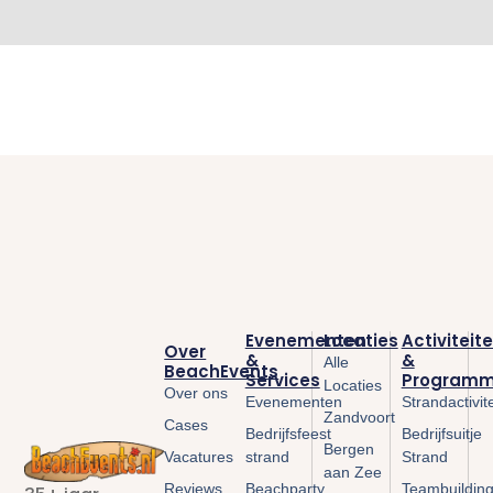
Evenementen
Locaties
Activiteit
Over
&
&
Alle
BeachEvents
Services
Programm
Locaties
Over ons
Evenementen
Strandactivit
Zandvoort
Cases
Bedrijfsfeest
Bedrijfsuitje
Bergen
Vacatures
strand
Strand
aan Zee
Reviews
Beachparty
Teambuildin