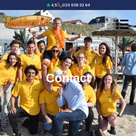
4,5
020 638 32 64
Contact