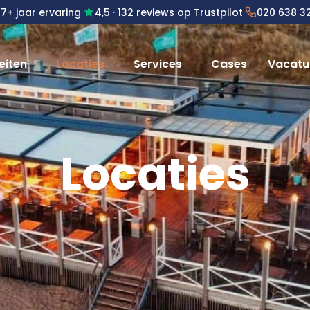
7+ jaar ervaring
·
4,5
· 132 reviews op Trustpilot
·
020 638 3
eiten
Locaties
Services
Cases
Vacatu
Locaties