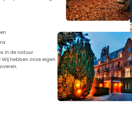
nen
ens
s in de natuur
k! Wij hebben onze eigen
toveren.