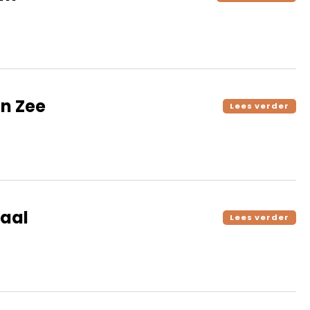
n Zee
Lees verder
aal
Lees verder