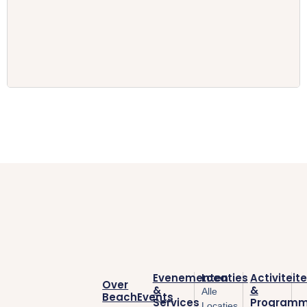
Evenementen
Locaties
Activiteit
Over
&
&
Alle
BeachEvents
Services
Programm
Locaties