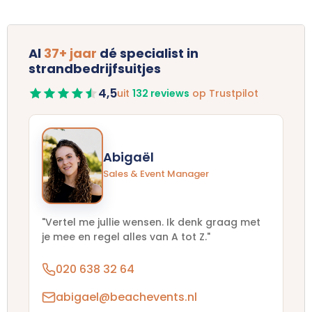
Al
37+ jaar
dé specialist in
strandbedrijfsuitjes
4,5
uit
132 reviews
op Trustpilot
Abigaël
Sales & Event Manager
"Vertel me jullie wensen. Ik denk graag met
je mee en regel alles van A tot Z."
020 638 32 64
abigael@beachevents.nl