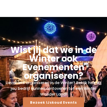
Wist jij dat we in de
Winter ook
Evenementen
organiseren?
Liever iets organiseren in de Winter? Bekijk hoe wij
jou bedrijf kunnen omtoveren tot een Winter
Wonder Land!
Bezoek IJskoud Events