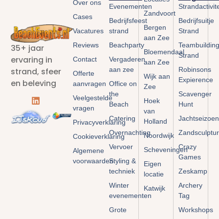
Over ons
Evenementen
Strandactivit
Zandvoort
Cases
Bedrijfsfeest
Bedrijfsuitje
Bergen
Vacatures
strand
Strand
aan Zee
Reviews
Beachparty
Teambuildin
35+ jaar
Bloemendaal
Strand
ervaring in
Contact
Vergaderen
aan Zee
aan zee
Robinsons
strand, sfeer
Offerte
Wijk aan
Expierence
en beleving
aanvragen
Office on
Zee
the
Scavenger
Veelgestelde
Hoek
Beach
Hunt
vragen
van
Catering
Jachtseizoen
Holland
Privacyverklaring
Overnachting
Zandsculptu
Noordwijk
Cookieverklaring
Vervoer
Crazy
Scheveningen
Algemene
Games
voorwaarden
Styling &
Eigen
techniek
Zeskamp
locatie
Winter
Archery
Katwijk
evenementen
Tag
Grote
Workshops