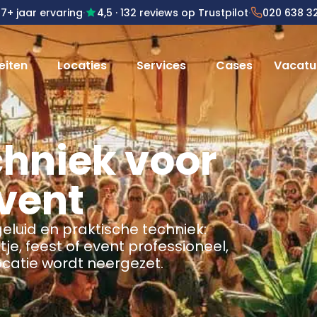
7+ jaar ervaring
·
4,5
· 132 reviews op Trustpilot
·
020 638 3
eiten
Locaties
Services
Cases
Vacatu
chniek voor
event
geluid en praktische techniek:
itje, feest of event professioneel,
catie wordt neergezet.