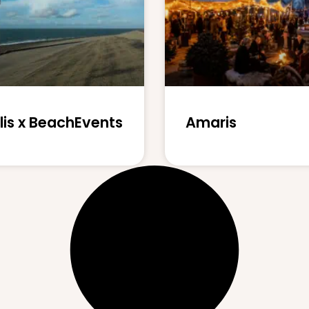
lis x BeachEvents
Amaris