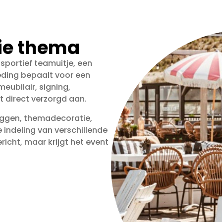
llie thema
 sportief teamuitje, een
leding bepaalt voor een
eubilair, signing,
 direct verzorgd aan.
aggen, themadecoratie,
 indeling van verschillende
richt, maar krijgt het event