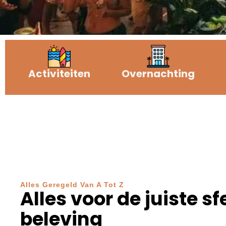
Activiteiten
Overnachting
Alles Geregeld Van A Tot Z
Alles voor de juiste sf
beleving