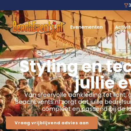
3
Evenementen
Activit
Styling en te
jullie 
Van sfeervolle aankleding tot licht, 
BeachEvents.nl zorgt dat jullie bedrijfsu
compleet en passend bij de lo
Vraag vrijblijvend advies aan