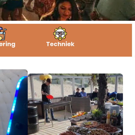
ering
Techniek