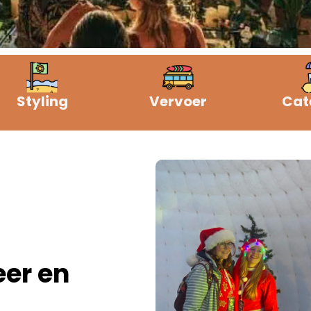
Styling
Vervoer
Cat
eer en