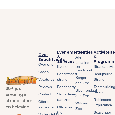
Evenementen
Locaties
Activiteit
Over
&
&
Alle
BeachEvents
Services
Programm
Locaties
Over ons
Evenementen
Strandactivit
Zandvoort
Cases
Bedrijfsfeest
Bedrijfsuitje
Bergen
Vacatures
strand
Strand
aan Zee
Reviews
Beachparty
Teambuildin
35+ jaar
Bloemendaal
Strand
ervaring in
Contact
Vergaderen
aan Zee
aan zee
Robinsons
strand, sfeer
Offerte
Wijk aan
Expierence
en beleving
aanvragen
Office on
Zee
the
Scavenger
Veelgestelde