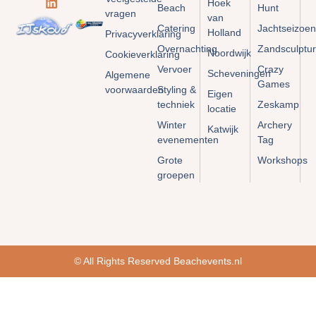
Hoek
Beach
Hunt
vragen
van
Catering
Jachtseizoen
Holland
Privacyverklaring
Overnachting
Zandsculptu
Noordwijk
Cookieverklaring
Vervoer
Crazy
Scheveningen
Algemene
Games
voorwaarden
Styling &
Eigen
techniek
Zeskamp
locatie
Winter
Archery
Katwijk
evenementen
Tag
Grote
Workshops
groepen
© All Rights Reserved Beachevents.nl