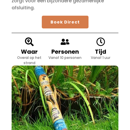
zorgt voor een bijzondere gezamenlijke
afsluiting.
Boek Direct
Waar
Personen
Tijd
Overal op het
Vanaf 10 personen
Vanaf 1 uur
strand