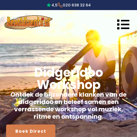
4,5
020 638 32 64
Didgeridoo
Workshop
Ontdek de bijzondere klanken van de
didgeridoo en beleef samen een
verrassende workshop vol muziek,
ritme en ontspanning.
Boek Direct