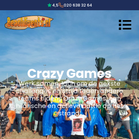
4,5
020 638 32 64
Crazy Games
Werk samen, lach om de gekste
challenges en strijd tegen andere
teams tijdens Crazy Games: een
hilarische en actieve battle op het
strand.