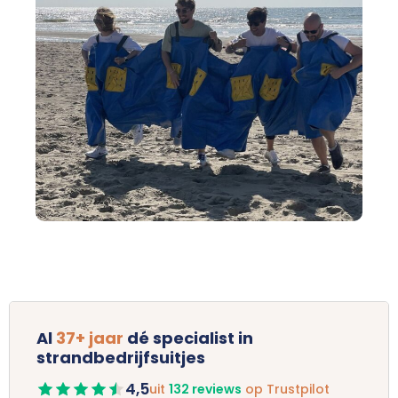
Al
37+ jaar
dé specialist in
strandbedrijfsuitjes
4,5
uit
132 reviews
op Trustpilot