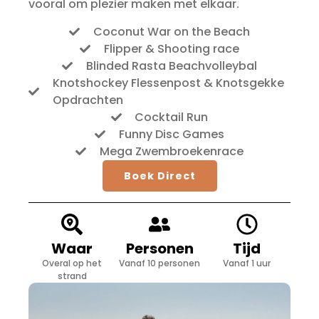
vooral om plezier maken met elkaar.
Coconut War on the Beach
Flipper & Shooting race
Blinded Rasta Beachvolleybal
Knotshockey Flessenpost & Knotsgekke
Opdrachten
Cocktail Run
Funny Disc Games
Mega Zwembroekenrace
Boek Direct
Waar
Personen
Tijd
Overal op het
Vanaf 10 personen
Vanaf 1 uur
strand