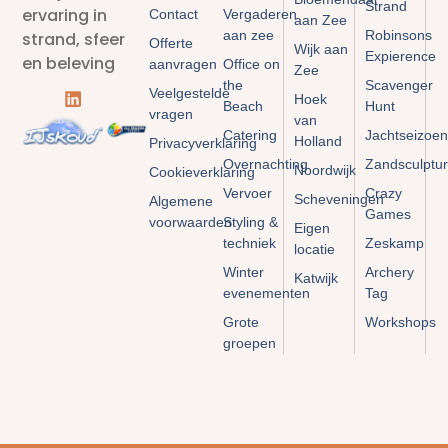
Strand
ervaring in
Contact
Vergaderen
aan Zee
aan zee
Robinsons
strand, sfeer
Offerte
Wijk aan
Expierence
en beleving
aanvragen
Office on
Zee
the
Scavenger
Veelgestelde
Hoek
Beach
Hunt
vragen
van
Catering
Jachtseizoen
Holland
Privacyverklaring
Overnachting
Zandsculptu
Noordwijk
Cookieverklaring
Vervoer
Crazy
Scheveningen
Algemene
Games
voorwaarden
Styling &
Eigen
techniek
Zeskamp
locatie
Winter
Archery
Katwijk
evenementen
Tag
Grote
Workshops
groepen