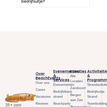
bedrijfsuitje?
Evenementen
Locaties
Activiteit
Over
&
&
Alle
BeachEvents
Services
Programm
Locaties
Over ons
Evenementen
Strandactivit
Zandvoort
Cases
Bedrijfsfeest
Bedrijfsuitje
Bergen
Vacatures
strand
Strand
aan Zee
Reviews
Beachparty
Teambuildin
35+ jaar
Bloemendaal