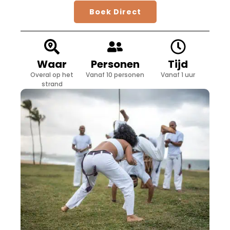
Boek Direct
Waar
Personen
Tijd
Overal op het
Vanaf 10 personen
Vanaf 1 uur
strand