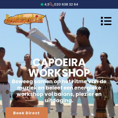
4,5
020 638 32 64
CAPOEIRA
WORKSHOP
Beweeg samen op het ritme van de
muziek en beleef een energieke
workshop vol balans, plezier en
uitdaging.
Boek Direct