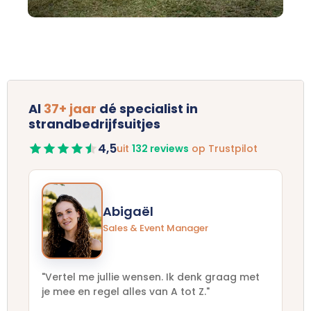
Al
37+ jaar
dé specialist in
strandbedrijfsuitjes
4,5
uit
132 reviews
op Trustpilot
Abigaël
Sales & Event Manager
"Vertel me jullie wensen. Ik denk graag met
je mee en regel alles van A tot Z."