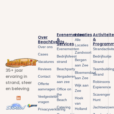
Evenementen
Locaties
Activiteit
Over
&
&
Alle
BeachEvents
Services
Programm
Locaties
Over ons
Evenementen
Strandactivit
Zandvoort
Cases
Bedrijfsfeest
Bedrijfsuitje
Bergen
Vacatures
strand
Strand
aan Zee
Reviews
Beachparty
Teambuildin
35+ jaar
Bloemendaal
Strand
ervaring in
Contact
Vergaderen
aan Zee
aan zee
Robinsons
strand, sfeer
Offerte
Wijk aan
Expierence
en beleving
aanvragen
Office on
Zee
the
Scavenger
Veelgestelde
Hoek
Beach
Hunt
vragen
van
Catering
Jachtseizoen
Holland
Privacyverklaring