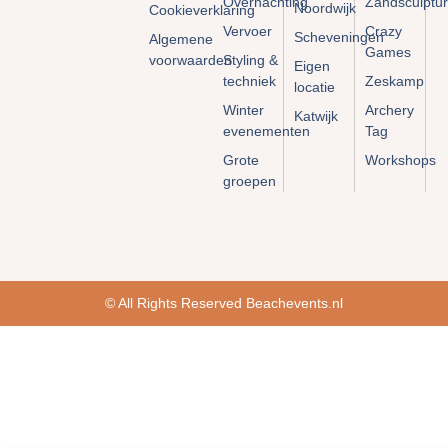
Overnachting
Zandsculptu
Noordwijk
Cookieverklaring
Vervoer
Crazy
Scheveningen
Algemene
Games
voorwaarden
Styling &
Eigen
techniek
Zeskamp
locatie
Winter
Archery
Katwijk
evenementen
Tag
Grote
Workshops
groepen
© All Rights Reserved Beachevents.nl