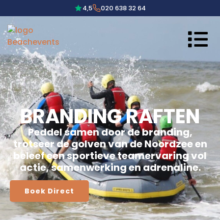
4,5
020 638 32 64
BRANDING RAFTEN
Peddel samen door de branding,
trotseer de golven van de Noordzee en
beleef een sportieve teamervaring vol
actie, samenwerking en adrenaline.
Boek Direct