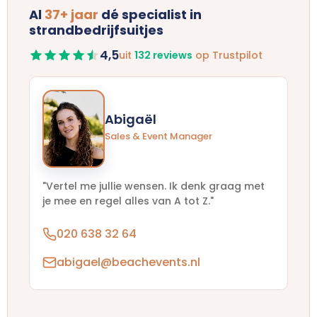
Al
37+ jaar
dé specialist in
strandbedrijfsuitjes
4,5
uit
132 reviews
op Trustpilot
Abigaël
Sales & Event Manager
"Vertel me jullie wensen. Ik denk graag met
je mee en regel alles van A tot Z."
020 638 32 64
abigael@beachevents.nl