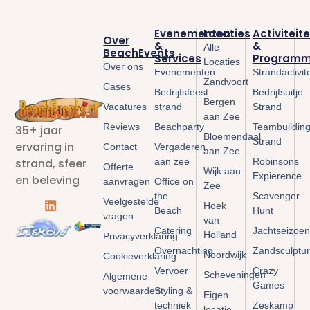
Evenementen
Locaties
Activiteit
Over
&
&
Alle
BeachEvents
Services
Programm
Locaties
Over ons
Evenementen
Strandactivit
Zandvoort
Cases
Bedrijfsfeest
Bedrijfsuitje
Bergen
Vacatures
strand
Strand
aan Zee
Reviews
Beachparty
Teambuildin
35+ jaar
Bloemendaal
Strand
ervaring in
Contact
Vergaderen
aan Zee
aan zee
Robinsons
strand, sfeer
Offerte
Wijk aan
Expierence
en beleving
aanvragen
Office on
Zee
the
Scavenger
Veelgestelde
Hoek
Beach
Hunt
vragen
van
Catering
Jachtseizoen
Holland
Privacyverklaring
Overnachting
Zandsculptu
Noordwijk
Cookieverklaring
Vervoer
Crazy
Scheveningen
Algemene
Games
voorwaarden
Styling &
Eigen
techniek
Zeskamp
locatie