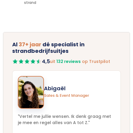
strand
Al
37+ jaar
dé specialist in
strandbedrijfsuitjes
4,5
uit
132 reviews
op Trustpilot
Abigaël
Sales & Event Manager
"Vertel me jullie wensen. Ik denk graag met
je mee en regel alles van A tot Z."