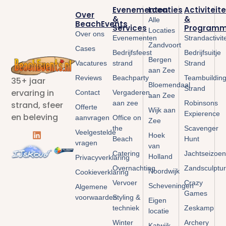
Evenementen
Locaties
Activiteit
Over
&
&
Alle
BeachEvents
Services
Programm
Locaties
Over ons
Evenementen
Strandactivit
Zandvoort
Cases
Bedrijfsfeest
Bedrijfsuitje
Bergen
Vacatures
strand
Strand
aan Zee
Reviews
Beachparty
Teambuildin
35+ jaar
Bloemendaal
Strand
ervaring in
Contact
Vergaderen
aan Zee
aan zee
Robinsons
strand, sfeer
Offerte
Wijk aan
Expierence
en beleving
aanvragen
Office on
Zee
the
Scavenger
Veelgestelde
Hoek
Beach
Hunt
vragen
van
Catering
Jachtseizoen
Holland
Privacyverklaring
Overnachting
Zandsculptu
Noordwijk
Cookieverklaring
Vervoer
Crazy
Scheveningen
Algemene
Games
voorwaarden
Styling &
Eigen
techniek
Zeskamp
locatie
Winter
Archery
Katwijk