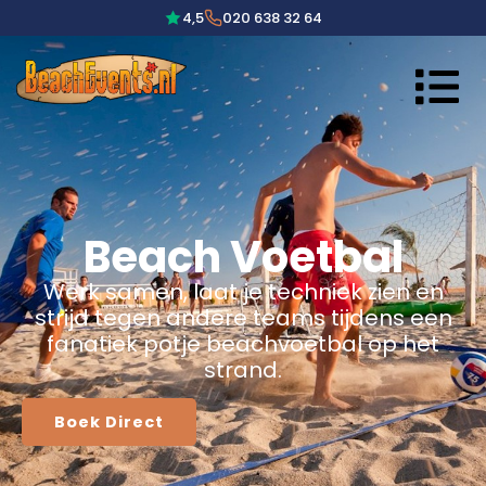
4,5
020 638 32 64
Beach Voetbal
Werk samen, laat je techniek zien en
strijd tegen andere teams tijdens een
fanatiek potje beachvoetbal op het
strand.
Boek Direct