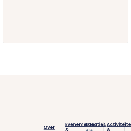
Evenementen
Locaties
Activiteit
Over
&
&
Alle