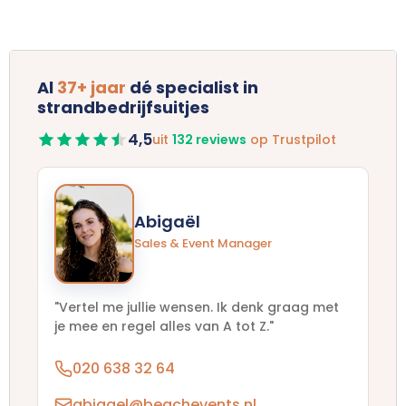
Al
37+ jaar
dé specialist in
strandbedrijfsuitjes
4,5
uit
132 reviews
op Trustpilot
Abigaël
Sales & Event Manager
"Vertel me jullie wensen. Ik denk graag met
je mee en regel alles van A tot Z."
020 638 32 64
abigael@beachevents.nl