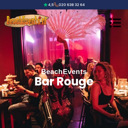
4,5
020 638 32 64
BeachEvents
Bar Rouge