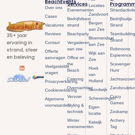
BeachEvents
Services
Programm
Locaties
Over ons
Evenementen
Strandactivit
Zandvoort
Cases
Bedrijfsfeest
Bedrijfsuitje
Bergen
Vacatures
strand
Strand
aan Zee
Reviews
Beachparty
Teambuildin
35+ jaar
Bloemendaal
Strand
ervaring in
Contact
Vergaderen
aan Zee
aan zee
Robinsons
strand, sfeer
Offerte
Wijk aan
Expierence
en beleving
aanvragen
Office on
Zee
the
Scavenger
Veelgestelde
Hoek
Beach
Hunt
vragen
van
Catering
Jachtseizoen
Holland
Privacyverklaring
Overnachting
Zandsculptu
Noordwijk
Cookieverklaring
Vervoer
Crazy
Scheveningen
Algemene
Games
voorwaarden
Styling &
Eigen
techniek
Zeskamp
locatie
Winter
Archery
Katwijk
evenementen
Tag