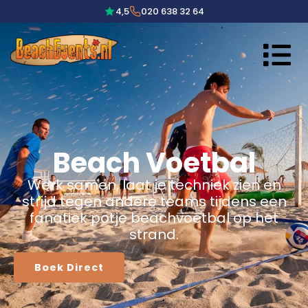
4,5
020 638 32 64
Beach Voetbal
Werk samen, laat je techniek zien en
strijd tegen andere teams tijdens een
fanatiek potje beachvoetbal op het
strand.
Boek Direct