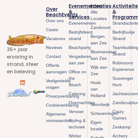
Evenementen
Locaties
Activiteit
Over
&
&
Alle
BeachEvents
Services
Programm
Locaties
Over ons
Evenementen
Strandactivit
Zandvoort
Cases
Bedrijfsfeest
Bedrijfsuitje
Bergen
Vacatures
strand
Strand
aan Zee
Reviews
Beachparty
Teambuildin
35+ jaar
Bloemendaal
Strand
ervaring in
Contact
Vergaderen
aan Zee
aan zee
Robinsons
strand, sfeer
Offerte
Wijk aan
Expierence
en beleving
aanvragen
Office on
Zee
the
Scavenger
Veelgestelde
Hoek
Beach
Hunt
vragen
van
Catering
Jachtseizoen
Holland
Privacyverklaring
Overnachting
Zandsculptu
Noordwijk
Cookieverklaring
Vervoer
Crazy
Scheveningen
Algemene
Games
voorwaarden
Styling &
Eigen
techniek
Zeskamp
locatie
Winter
Archery
Katwijk