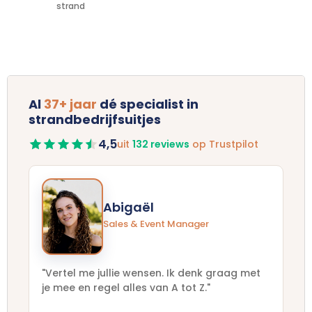
strand
Al
37+ jaar
dé specialist in
strandbedrijfsuitjes
4,5
uit
132 reviews
op Trustpilot
Abigaël
Sales & Event Manager
"Vertel me jullie wensen. Ik denk graag met
je mee en regel alles van A tot Z."