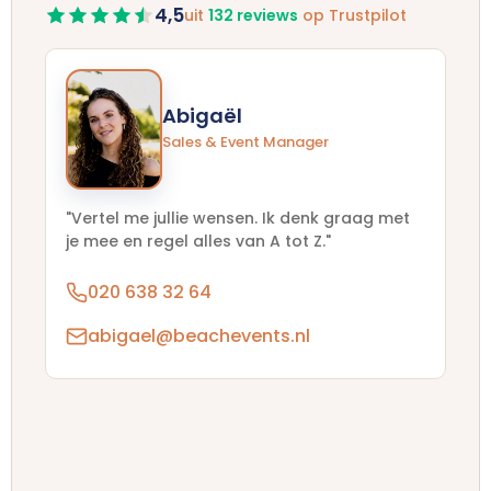
4,5
uit
132 reviews
op Trustpilot
Abigaël
Sales & Event Manager
"Vertel me jullie wensen. Ik denk graag met
je mee en regel alles van A tot Z."
020 638 32 64
abigael@beachevents.nl