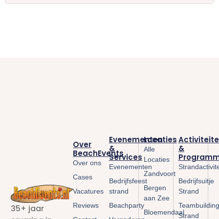
Evenementen
Locaties
Activiteit
Over
&
&
Alle
BeachEvents
Services
Programm
Locaties
Over ons
Evenementen
Strandactivit
Zandvoort
Cases
Bedrijfsfeest
Bedrijfsuitje
Bergen
Vacatures
strand
Strand
aan Zee
Reviews
Beachparty
Teambuildin
35+ jaar
Bloemendaal
Strand