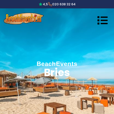
4,5
020 638 32 64
BeachEvents
Bries