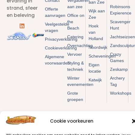
ervaring in
Contact
Vergaderen
aan Zee
aan zee
Robinsons
strand, sfeer
Offerte
Wijk aan
Expierence
en beleving
aanvragen
Office on
Zee
the
Scavenger
Veelgestelde
Hoek
Beach
Hunt
vragen
van
Catering
Jachtseizoen
Holland
Privacyverklaring
Overnachting
Zandsculptu
Noordwijk
Cookieverklaring
Vervoer
Crazy
Scheveningen
Algemene
Games
voorwaarden
Styling &
Eigen
techniek
Zeskamp
locatie
Winter
Archery
Katwijk
evenementen
Tag
Grote
Workshops
groepen
Cookie voorkeuren