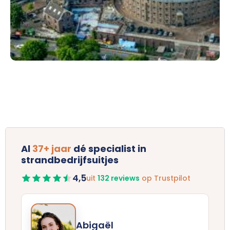
Al
37+ jaar
dé specialist in
strandbedrijfsuitjes
4,5
uit
132 reviews
op Trustpilot
Abigaël