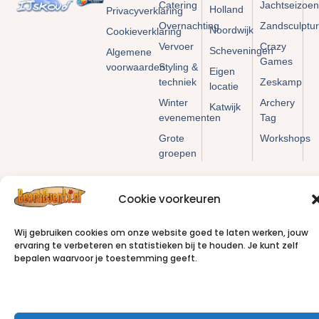
Catering
Jachtseizoen
Holland
Privacyverklaring
Overnachting
Zandsculptu
Noordwijk
Cookieverklaring
Vervoer
Crazy
Scheveningen
Algemene
Games
voorwaarden
Styling &
Eigen
techniek
Zeskamp
locatie
Winter
Archery
Katwijk
evenementen
Tag
Grote
Workshops
groepen
Cookie voorkeuren
Wij gebruiken cookies om onze website goed te laten werken, jouw
© All Rights Reserved Beachevents.nl
ervaring te verbeteren en statistieken bij te houden. Je kunt zelf
bepalen waarvoor je toestemming geeft.