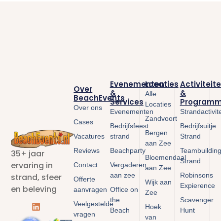
Evenementen
Locaties
Activiteit
Over
&
&
Alle
BeachEvents
Services
Programm
Locaties
Over ons
Evenementen
Strandactivit
Zandvoort
Cases
Bedrijfsfeest
Bedrijfsuitje
Bergen
Vacatures
strand
Strand
aan Zee
Reviews
Beachparty
Teambuildin
35+ jaar
Bloemendaal
Strand
ervaring in
Contact
Vergaderen
aan Zee
aan zee
Robinsons
strand, sfeer
Offerte
Wijk aan
Expierence
en beleving
aanvragen
Office on
Zee
the
Scavenger
Veelgestelde
Hoek
Beach
Hunt
vragen
van