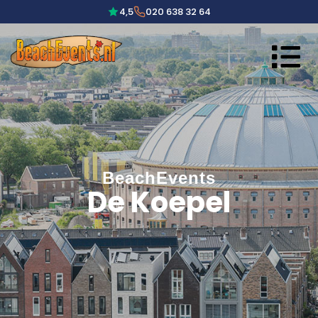
4,5
020 638 32 64
BeachEvents
De Koepel