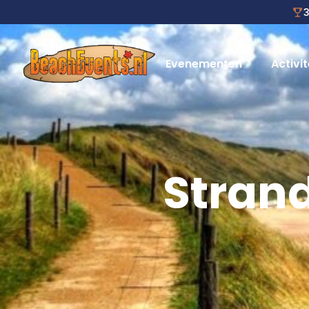
3
Evenementen
Activit
Stran