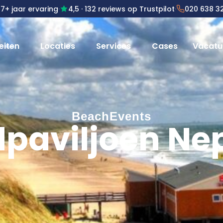
7+ jaar ervaring
·
4,5
· 132 reviews op Trustpilot
·
020 638 3
eiten
Locaties
Services
Cases
Vacatu
BeachEvents
dpaviljoen Ne