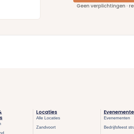
Geen verplichtingen · r
&
Locaties
Evenementen
s
Alle Locaties
Evenementen
n
Zandvoort
Bedrijfsfeest st
and