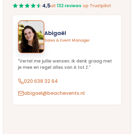
4,5
uit
132 reviews
op Trustpilot
Abigaël
Sales & Event Manager
"Vertel me jullie wensen. Ik denk graag met
je mee en regel alles van A tot Z."
020 638 32 64
abigael@beachevents.nl