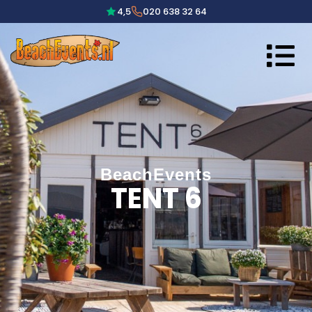
4,5
020 638 32 64
BeachEvents
TENT 6