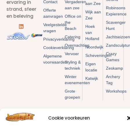
ervaring in
Contact
Vergaderen
aan Zee
aan zee
Robinsons
strand, sfeer
Offerte
Wijk aan
Expierence
en beleving
aanvragen
Office on
Zee
the
Scavenger
Veelgestelde
Hoek
Beach
Hunt
vragen
van
Catering
Jachtseizoen
Holland
Privacyverklaring
Overnachting
Zandsculptu
Noordwijk
Cookieverklaring
Vervoer
Crazy
Scheveningen
Algemene
Games
voorwaarden
Styling &
Eigen
techniek
Zeskamp
locatie
Winter
Archery
Katwijk
evenementen
Tag
Grote
Workshops
groepen
Cookie voorkeuren