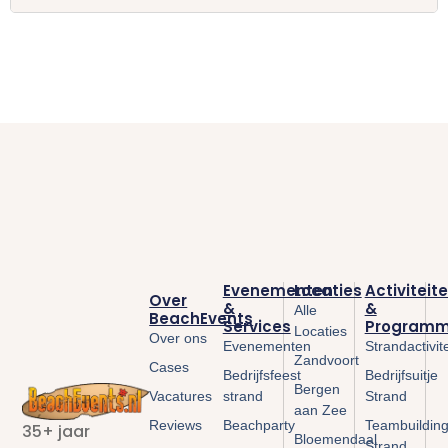
Evenementen
Locaties
Activiteit
Over
&
&
Alle
BeachEvents
Services
Programm
Locaties
Over ons
Evenementen
Strandactivit
Zandvoort
Cases
Bedrijfsfeest
Bedrijfsuitje
Bergen
Vacatures
strand
Strand
aan Zee
Reviews
Beachparty
Teambuildin
35+ jaar
Bloemendaal
Strand