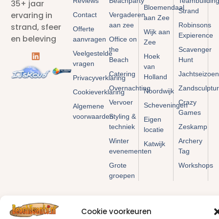
Reviews
Beachparty
Teambuildin
35+ jaar
Bloemendaal
Strand
ervaring in
Contact
Vergaderen
aan Zee
aan zee
Robinsons
strand, sfeer
Offerte
Wijk aan
Expierence
en beleving
aanvragen
Office on
Zee
the
Scavenger
Veelgestelde
Hoek
Beach
Hunt
vragen
van
Catering
Jachtseizoen
Holland
Privacyverklaring
Overnachting
Zandsculptu
Noordwijk
Cookieverklaring
Vervoer
Crazy
Scheveningen
Algemene
Games
voorwaarden
Styling &
Eigen
techniek
Zeskamp
locatie
Winter
Archery
Katwijk
evenementen
Tag
Grote
Workshops
groepen
Cookie voorkeuren