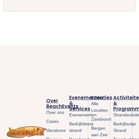
Evenementen
Locaties
Activiteit
Over
&
&
Alle
BeachEvents
Services
Programm
Locaties
Over ons
Evenementen
Strandactivit
Zandvoort
Cases
Bedrijfsfeest
Bedrijfsuitje
Bergen
Vacatures
strand
Strand
aan Zee