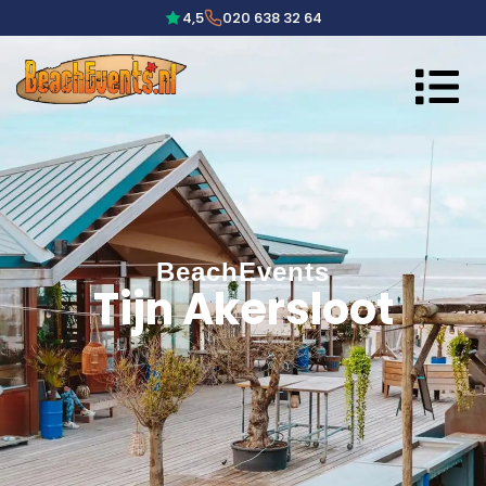
4,5
020 638 32 64
BeachEvents
Tijn Akersloot