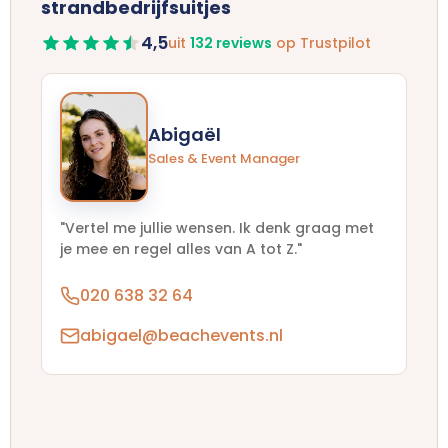
strandbedrijfsuitjes
4,5
uit
132 reviews
op Trustpilot
Abigaël
Sales & Event Manager
"Vertel me jullie wensen. Ik denk graag met
je mee en regel alles van A tot Z."
020 638 32 64
abigael@beachevents.nl