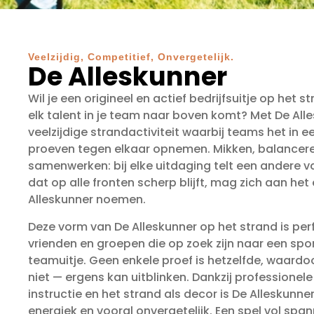
Veelzijdig, Competitief, Onvergetelijk.
De Alleskunner
Wil je een origineel en actief bedrijfsuitje op het 
elk talent in je team naar boven komt? Met De Alle
veelzijdige strandactiviteit waarbij teams het in 
proeven tegen elkaar opnemen. Mikken, balancere
samenwerken: bij elke uitdaging telt een andere v
dat op alle fronten scherp blijft, mag zich aan he
Alleskunner noemen.
Deze vorm van De Alleskunner op het strand is perf
vrienden en groepen die op zoek zijn naar een spor
teamuitje. Geen enkele proef is hetzelfde, waardoo
niet — ergens kan uitblinken. Dankzij professionele
instructie en het strand als decor is De Alleskunne
energiek en vooral onvergetelijk. Een spel vol spa