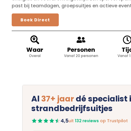
past bij teamdagen, groepsuitjes en actieve even
Boek Direct
Waar
Personen
Tij
Overal
Vanaf 20 personen
Vanaf 1
Al
37+ jaar
dé specialist 
strandbedrijfsuitjes
4,5
uit
132 reviews
op Trustpilot