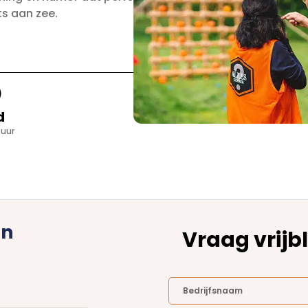
ts aan zee.
d
 uur
in
Vraag vrijbl