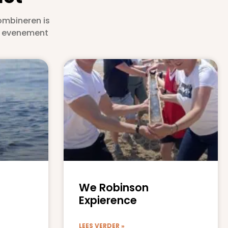
ombineren is
om evenement
We Robinson
Expierence
LEES VERDER »