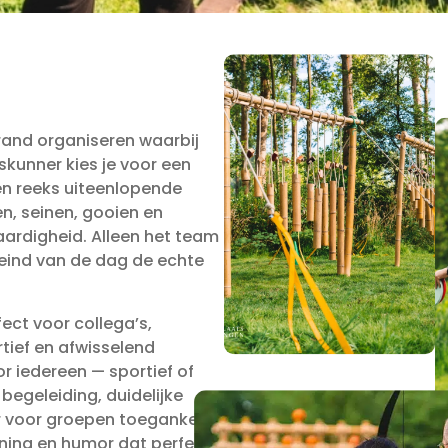
strand organiseren waarbij
skunner kies je voor een
een reeks uiteenlopende
n, seinen, gooien en
aardigheid. Alleen het team
t eind van de dag de echte
ect voor collega’s,
tief en afwisselend
r iedereen — sportief of
 begeleiding, duidelijke
r voor groepen toegankelijk,
nning en humor dat perfect