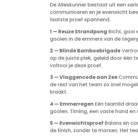
De Alleskunner bestaat uit een ser
communiceren en je evenwicht beware
laatste proef spannend.
1 — Reuze Strandpong
Richt, gooi
gooien in de emmers van de tegenpa
2 — Blinde Bamboebrigade
Vertro
op de juiste plek, geleid door één t
voltooi je deze proef.
3 — Vlaggencode aan Zee
Communi
de rest van het team zo snel mogel
kraakt.
4 — Emmerregen
Eén teamlid draag
gooien. Timing, een vaste hand en
5 — Evenwichtsproef
Balans en con
de finish, zonder te morsen. Het te