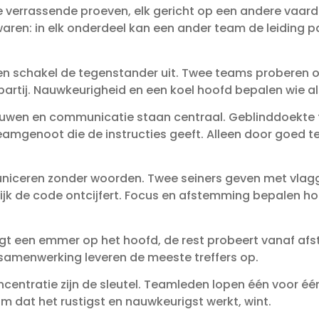
ie verrassende proeven, elk gericht op een andere vaard
n: in elk onderdeel kan een ander team de leiding pakk
 en schakel de tegenstander uit. Twee teams proberen o
rtij. Nauwkeurigheid en een koel hoofd bepalen wie als
uwen en communicatie staan centraal. Geblinddoekt
eamgenoot die de instructies geeft. Alleen door goed te 
ceren zonder woorden. Twee seiners geven met vlagg
ijk de code ontcijfert. Focus en afstemming bepalen ho
t een emmer op het hoofd, de rest probeert vanaf afsta
 samenwerking leveren de meeste treffers op.
centratie zijn de sleutel. Teamleden lopen één voor één
am dat het rustigst en nauwkeurigst werkt, wint.