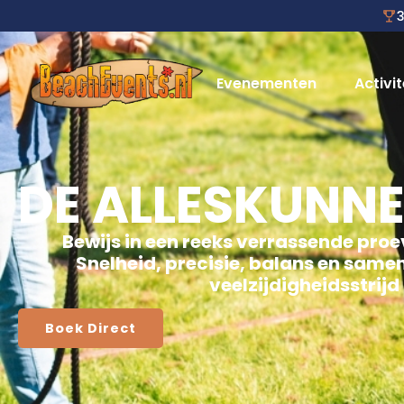
3
Evenementen
Activit
DE ALLESKUNN
Bewijs in een reeks verrassende proev
Snelheid, precisie, balans en sam
veelzijdigheidsstrijd
Boek Direct