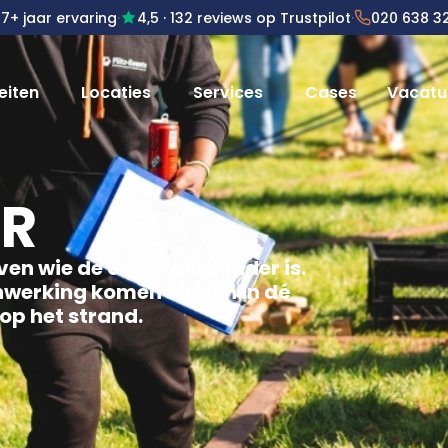
7+ jaar ervaring
·
4,5
· 132 reviews op Trustpilot
·
020 638 3
eiten
Locaties
Services
Cases
Vacatu
ER
en wie de échte allrounder is.
enwerking komen samen in dé
 op het strand.