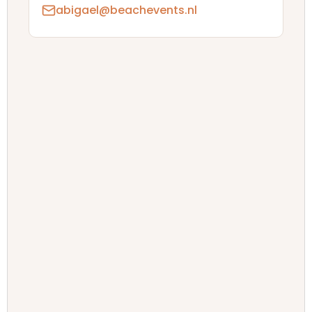
abigael@beachevents.nl