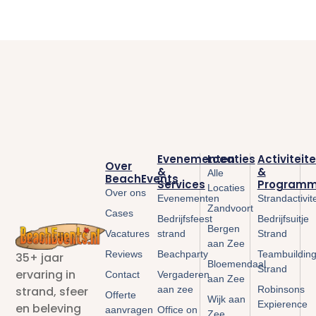
Evenementen
Locaties
Activiteit
Over
&
&
Alle
BeachEvents
Services
Programm
Locaties
Over ons
Evenementen
Strandactivit
Zandvoort
Cases
Bedrijfsfeest
Bedrijfsuitje
Bergen
Vacatures
strand
Strand
aan Zee
Reviews
Beachparty
Teambuildin
35+ jaar
Bloemendaal
Strand
ervaring in
Contact
Vergaderen
aan Zee
aan zee
Robinsons
strand, sfeer
Offerte
Wijk aan
Expierence
en beleving
aanvragen
Office on
Zee