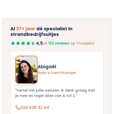
Al
37+ jaar
dé specialist in
strandbedrijfsuitjes
4,5
uit
132 reviews
op Trustpilot
Abigaël
Sales & Event Manager
"Vertel me jullie wensen. Ik denk graag met
je mee en regel alles van A tot Z."
020 638 32 64