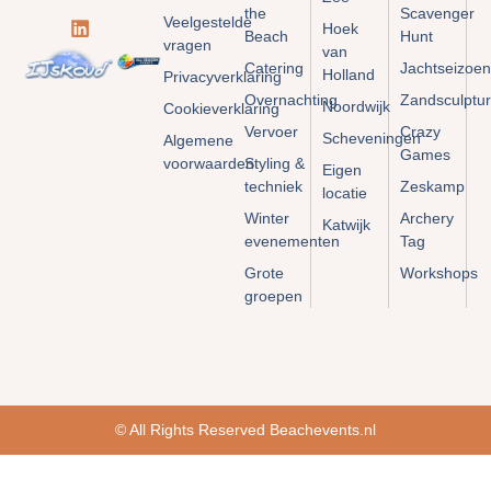
the
Scavenger
Veelgestelde
Hoek
Beach
Hunt
vragen
van
Catering
Jachtseizoen
Holland
Privacyverklaring
Overnachting
Zandsculptu
Noordwijk
Cookieverklaring
Vervoer
Crazy
Scheveningen
Algemene
Games
voorwaarden
Styling &
Eigen
techniek
Zeskamp
locatie
Winter
Archery
Katwijk
evenementen
Tag
Grote
Workshops
groepen
© All Rights Reserved Beachevents.nl