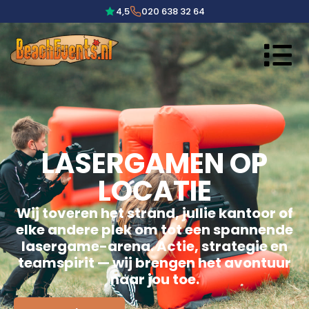
4,5
020 638 32 64
LASERGAMEN OP
LOCATIE
Wij toveren het strand, jullie kantoor of
elke andere plek om tot een spannende
lasergame-arena. Actie, strategie en
teamspirit — wij brengen het avontuur
naar jou toe.